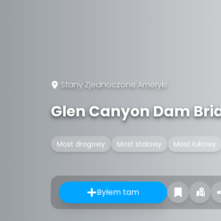
Stany Zjednoczone Ameryki
Glen Canyon Dam Bri
Most drogowy
Most stalowy
Most łukowy
Byłem tam