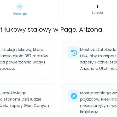
1
Zdjęcia
Recenzje
t łukowy stalowy w Page, Arizona
strukcją łukową, która
Most został zbudow
stansie około 387 metrów.
USA, aby transpor
nad powierzchnią wody i
zapory. Później st
 sposób.
Arizona a Utah na 
, umożliwiając
Most przebiega wzd
stanami. Dziś ludzie
pojazdów. Piesi mog
zeć do zapory Glen Canyon
niezasloniętymi wi
krajobraz.