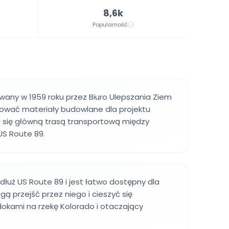
8,6k
Popularność
any w 1959 roku przez Biuro Ulepszania Ziem
tować materiały budowlane dla projektu
ał się główną trasą transportową między
US Route 89.
łuż US Route 89 i jest łatwo dostępny dla
ą przejść przez niego i cieszyć się
dokami na rzekę Kolorado i otaczający