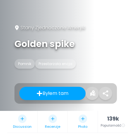
Stany Zjednoczone Ameryki
Golden spike
Pomnik
Przestarzała encja
Byłem tam
139k
Popularność
Discussion
Recenzje
Photo