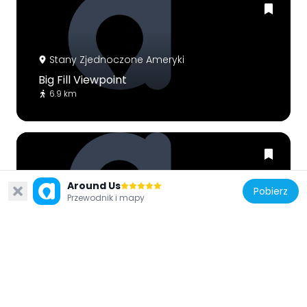
Stany Zjednoczone Ameryki
Big Fill Viewpoint
6.9 km
Around Us
Pobierz
Przewodnik i mapy
Stany Zjednoczone Ameryki
Wodospad
43.2 km