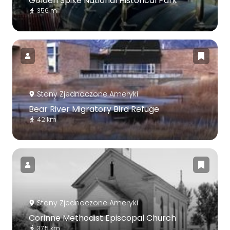
Golden Spike National Historical Park
356 m
Stany Zjednoczone Ameryki
Bear River Migratory Bird Refuge
42 km
Stany Zjednoczone Ameryki
Corinne Methodist Episcopal Church
37.5 km