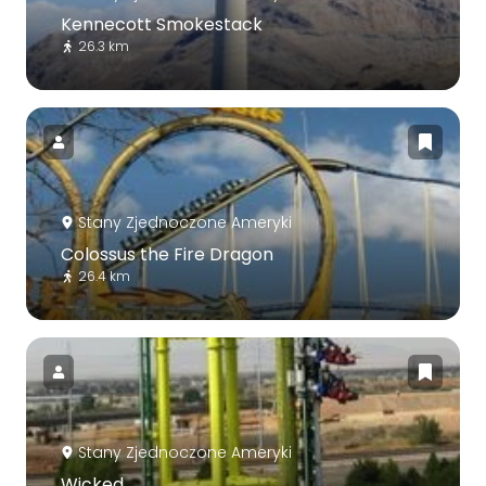
Kennecott Smokestack
26.3 km
Stany Zjednoczone Ameryki
Colossus the Fire Dragon
26.4 km
Stany Zjednoczone Ameryki
Wicked