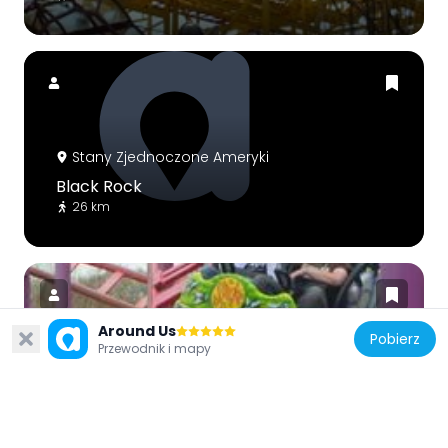
Stany Zjednoczone Ameryki
Black Rock
26 km
Around Us
Pobierz
Przewodnik i mapy
Stany Zjednoczone Ameryki
Spider
26.4 km