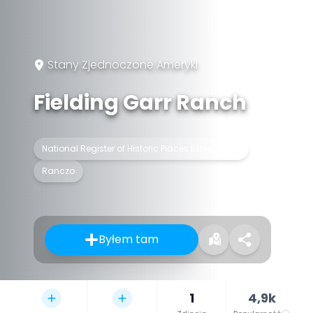
Stany Zjednoczone Ameryki
Fielding Garr Ranch
National Register of Historic Places listed place
Ranczo
Byłem tam
1
4,9k