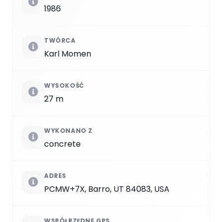
1986
TWÓRCA
Karl Momen
WYSOKOŚĆ
27 m
WYKONANO Z
concrete
ADRES
PCMW+7X, Barro, UT 84083, USA
WSPÓŁRZĘDNE GPS