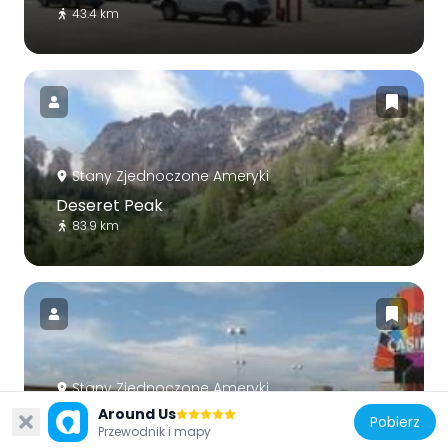
43.4 km
Stany Zjednoczone Ameryki
Deseret Peak
83.9 km
Stany Zjednoczone Ameryki
Around Us
Rainbow Casino
Pobierz
Przewodnik i mapy
43.2 km