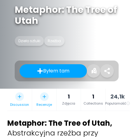
Metaphor: The Tree of
Utah
Dzieło sztuki
Rzeźba
Byłem tam
1
1
24,1k
Zdjęcia
Collections
Popularność
Discussion
Recenzje
Metaphor: The Tree of Utah
,
Abstrakcyjna rzeźba przy