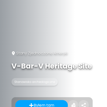
Stany Zjednoczone Ameryki
V-Bar-V Heritage Site
Stanowisko archeologiczne
Byłem tam