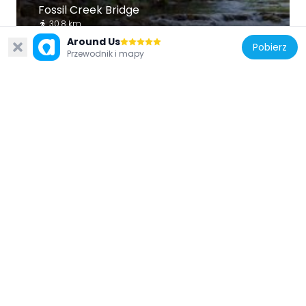
Fossil Creek Bridge
30.8 km
Around Us
Pobierz
Przewodnik i mapy
Stany Zjednoczone Ameryki
Beaver Creek Ranger Station
1.5 km
Stany Zjednoczone Ameryki
Strawberry Schoolhouse