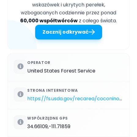
wskazówek i ukrytych perełek,
wzbogacanych codziennie przez ponad
60,000 współtwórców
z całego świata.
Zacznij odkrywać
OPERATOR
United States Forest Service
STRONA INTERNETOWA
https://fs.usda.gov/recarea/coconino/recarea/?recid=55424
WSPÓŁRZĘDNE GPS
34.66109,-111.71859