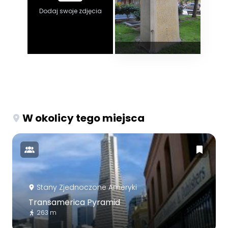
Dodaj swoje zdjęcia
W okolicy tego miejsca
Stany Zjednoczone Ameryki
Transamerica Pyramid
263 m