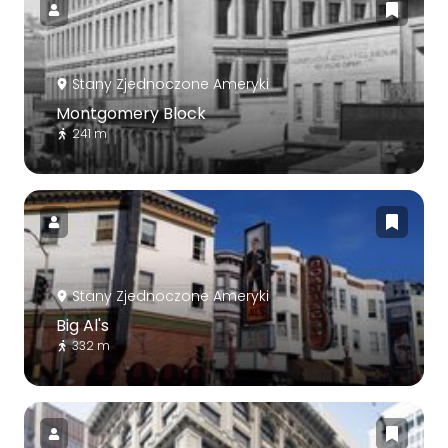
Stany Zjednoczone Ameryki
Montgomery Block
241 m
Stany Zjednoczone Ameryki
Big Al's
332 m