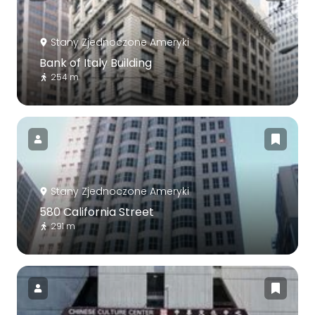
Stany Zjednoczone Ameryki
Bank of Italy Building
254 m
Stany Zjednoczone Ameryki
580 California Street
291 m