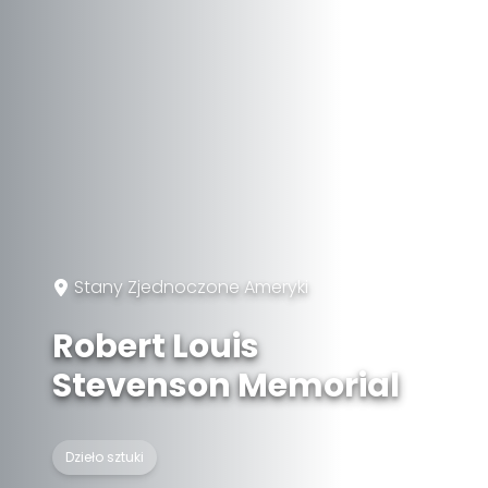
Stany Zjednoczone Ameryki
Robert Louis
Stevenson Memorial
Dzieło sztuki