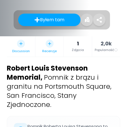
Byłem tam
1
2,0k
Zdjęcia
Popularność
Discussion
Recenzje
Robert Louis Stevenson
Memorial
,
Pomnik z brązu i
granitu na Portsmouth Square,
San Francisco, Stany
Zjednoczone.
Pomnik Roberta Louisa Stevensona to