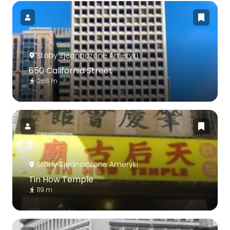
Stany Zjednoczone Ameryki
650 California Street
266 m
Stany Zjednoczone Ameryki
Tin How Temple
119 m