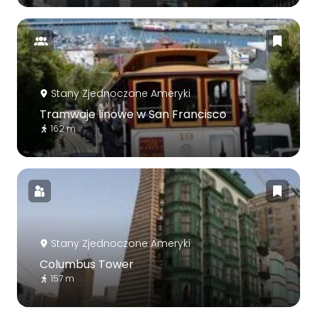
Stany Zjednoczone Ameryki
Tramwaje linowe w San Francisco
162 m
Stany Zjednoczone Ameryki
Columbus Tower
157 m