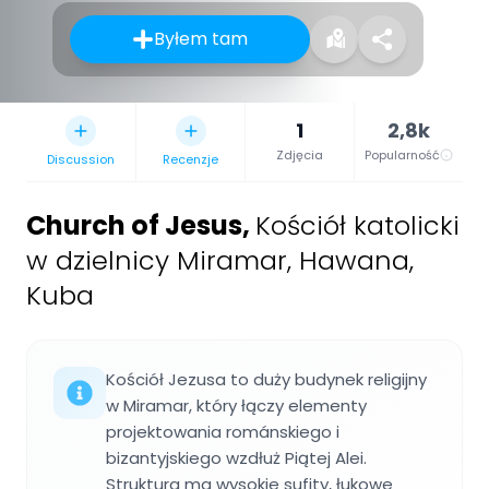
Byłem tam
1
2,8k
Zdjęcia
Popularność
Discussion
Recenzje
Church of Jesus
,
Kościół katolicki
w dzielnicy Miramar, Hawana,
Kuba
Kościół Jezusa to duży budynek religijny
w Miramar, który łączy elementy
projektowania románskiego i
bizantyjskiego wzdłuż Piątej Alei.
Struktura ma wysokie sufity, łukowe