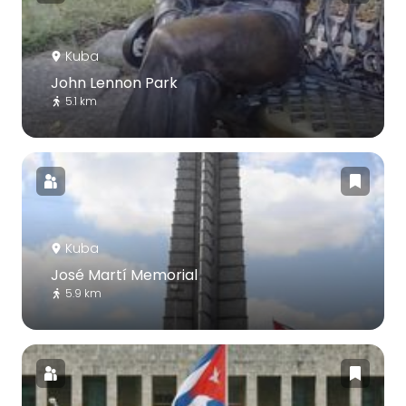
Kuba
John Lennon Park
5.1 km
Kuba
José Martí Memorial
5.9 km