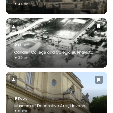
4.4 km
Kuba
Candler College and Colegio Buenavista
2.6 km
Kuba
Museum of Decorative Arts, Havana
6.1 km