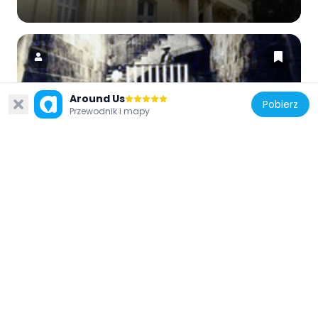
Around Us
Pobierz
Kuba
Przewodnik i mapy
Acueducto de Albear
6.4 km
Kuba
Club Náutico
2.3 km