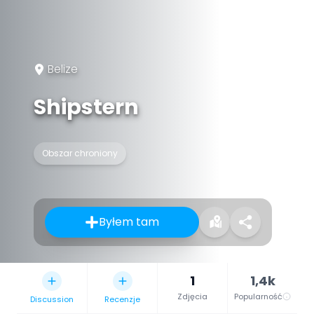
Belize
Shipstern
Obszar chroniony
Byłem tam
1
1,4k
Zdjęcia
Popularność
Discussion
Recenzje