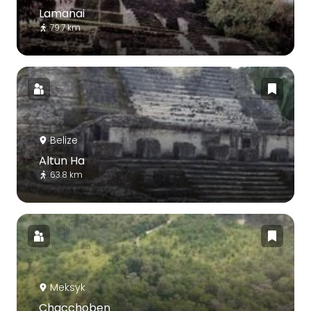
Lamanai
79.7 km
Belize
Altun Ha
63.8 km
Meksyk
Chacchoben