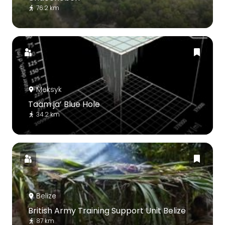
76.2 km
Meksyk
Taam ja’ Blue Hole
34.2 km
Belize
British Army Training Support Unit Belize
87 km