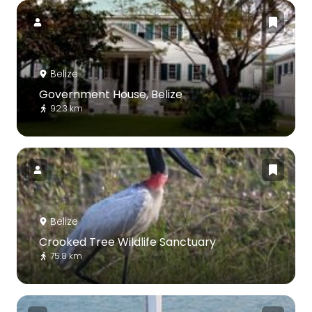
Belize
Government House, Belize
92.3 km
Belize
Crooked Tree Wildlife Sanctuary
75.8 km