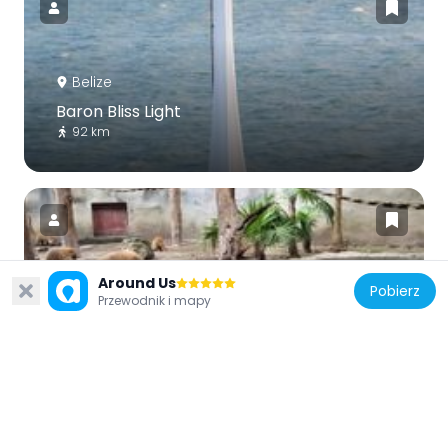
Belize
Baron Bliss Light
92 km
Around Us
Pobierz
Meksyk
Przewodnik i mapy
Jardín Zoológico Payo Obispo
25.5 km