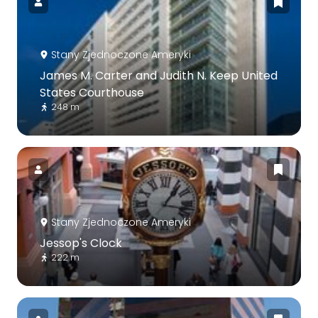
Stany Zjednoczone Ameryki
James M. Carter and Judith N. Keep United
States Courthouse
248 m
Stany Zjednoczone Ameryki
Jessop's Clock
222 m