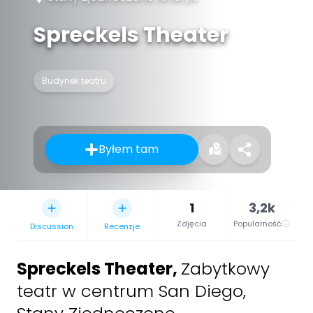
Spreckels Theater
Budynek teatru
Byłem tam
1
3,2k
Zdjęcia
Popularność
Discussion
Recenzje
Spreckels Theater
,
Zabytkowy
teatr w centrum San Diego,