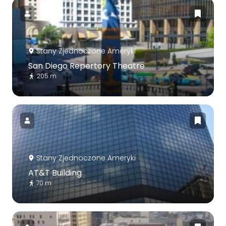
Stany Zjednoczone Ameryki
San Diego Repertory Theatre
205 m
Stany Zjednoczone Ameryki
AT&T Building
70 m