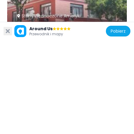
Stany Zjednoczone Ameryki
Paris Hotel
Around Us
341 m
Pobierz
Przewodnik i mapy
Stany Zjednoczone Ameryki
Meridian Condominiums
285 m