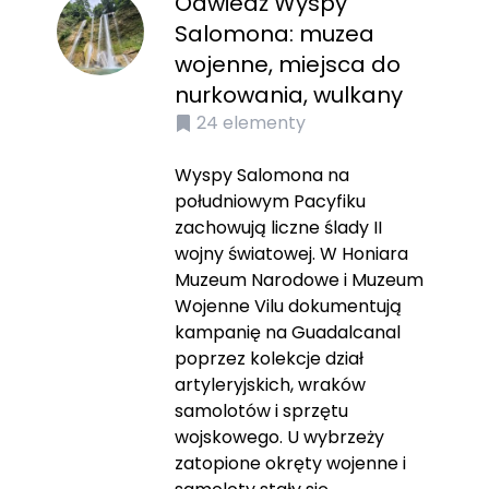
Odwiedź Wyspy
Salomona: muzea
wojenne, miejsca do
nurkowania, wulkany
24
elementy
Wyspy Salomona na
południowym Pacyfiku
zachowują liczne ślady II
wojny światowej. W Honiara
Muzeum Narodowe i Muzeum
Wojenne Vilu dokumentują
kampanię na Guadalcanal
poprzez kolekcje dział
artyleryjskich, wraków
samolotów i sprzętu
wojskowego. U wybrzeży
zatopione okręty wojenne i