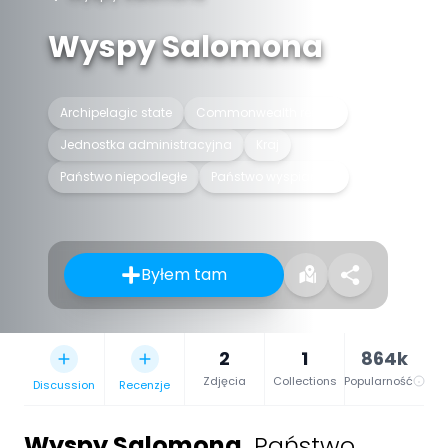
Wyspy Salomona
Archipelagic state
Commonwealth realm
Jednostka administracyjna
Kraj
Państwo niepodległe
Państwo wyspiarskie
Byłem tam
2
1
864k
Zdjęcia
Collections
Popularność
Discussion
Recenzje
Wyspy Salomona
,
Państwo