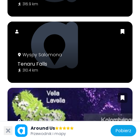
316.9 km
Wyspy Salomona
Tenaru Falls
310.4 km
Wyspy Salomona
Around Us
Nusatupe
Pobierz
Przewodnik i mapy
680.9 km