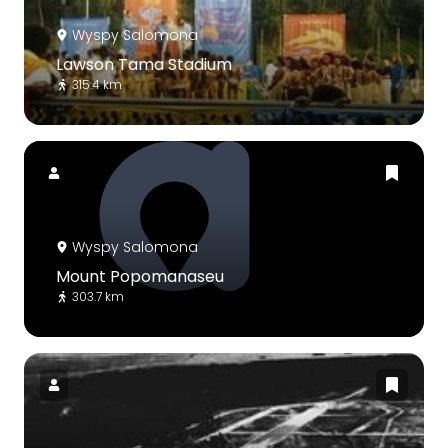
Wyspy Salomona
Lawson Tama Stadium
315.4 km
Wyspy Salomona
Mount Popomanaseu
303.7 km