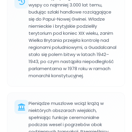
wyspy co najmniej 3.000 lat temu,
budując szlaki handlowe rozciągające
się do Papui-Nowej Gwinei. Władze
niemieckie i brytyjskie podzieliły
terytorium pod koniec XIX wieku, zanim
Wielka Brytania przejęła kontrolę nad
regionami południowymi, a Guadalcanal
stało się polem bitwy w latach 1942–
1943, po czym nastąpiła niepodległość
parlamentarna w 1978 roku w ramach
monarchii konstytucyjnej.
Pieniądze muszlowe wciąż krążą w
niektórych obszarach wiejskich,
spełniając funkcje ceremonialne
podczas wesel i pogrzebów obok
codziennych transakcji. Rzemieślnicy