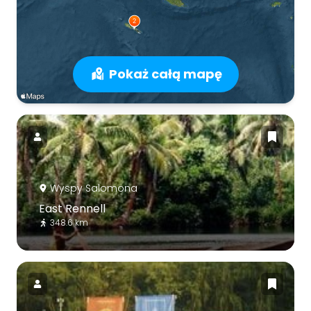
Pokaż całą mapę
Wyspy Salomona
East Rennell
348.6 km