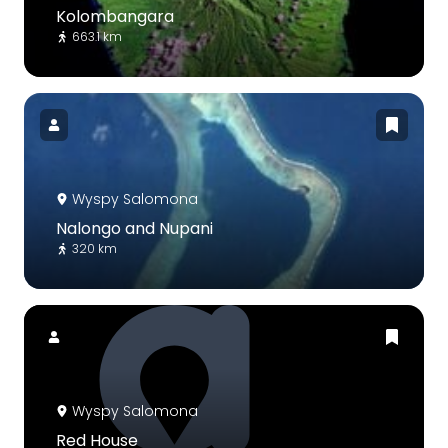
Kolombangara
663.1 km
Wyspy Salomona
Nalongo and Nupani
320 km
Wyspy Salomona
Red House