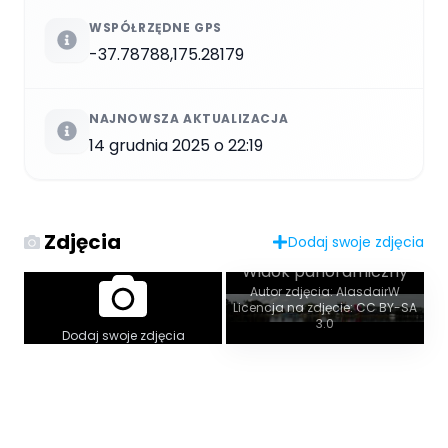
WSPÓŁRZĘDNE GPS
-37.78788,175.28179
NAJNOWSZA AKTUALIZACJA
14 grudnia 2025 o 22:19
Zdjęcia
Dodaj swoje zdjęcia
Widok panoramiczny
Autor zdjęcia: AlasdairW
Licencja na zdjęcie: CC BY-SA
3.0
Dodaj swoje zdjęcia