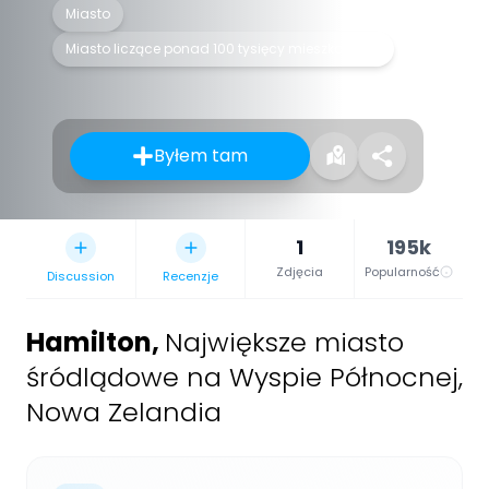
Miasto
Miasto liczące ponad 100 tysięcy mieszkańców
Byłem tam
1
195k
Zdjęcia
Popularność
Discussion
Recenzje
Hamilton
,
Największe miasto
śródlądowe na Wyspie Północnej,
Nowa Zelandia