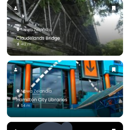
Nowa Zelandia
Claudelands Bridge
412 m
Nowa Zelandia
Hamilton City Libraries
54 m