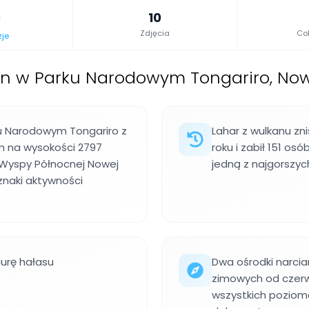
10
Zdjęcia
Col
zje
an w Parku Narodowym Tongariro, Now
u Narodowym Tongariro z
Lahar z wulkanu zn
m na wysokości 2797
roku i zabił 151 o
 Wyspy Północnej Nowej
jedną z najgorszych
znaki aktywności
urę hałasu
Dwa ośrodki narcia
zimowych od czerw
wszystkich poziom