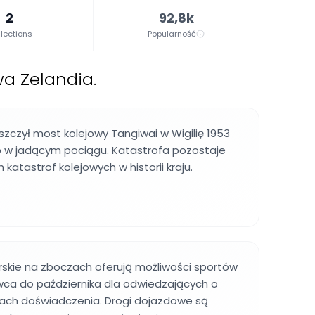
2
92,8k
lections
Popularność
a Zelandia.
iszczył most kolejowy Tangiwai w Wigilię 1953
sób w jadącym pociągu. Katastrofa pozostaje
 katastrof kolejowych w historii kraju.
rskie na zboczach oferują możliwości sportów
ca do października dla odwiedzających o
ach doświadczenia. Drogi dojazdowe są