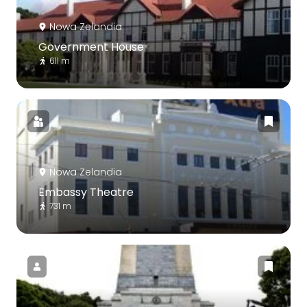
Nowa Zelandia
Government House
611 m
Nowa Zelandia
Embassy Theatre
731 m