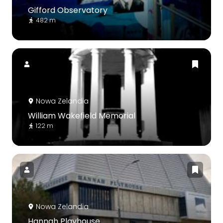
Gifford Observatory
482 m
Nowa Zelandia
William Wakefield Memorial
122 m
Nowa Zelandia
Hannah Playhouse