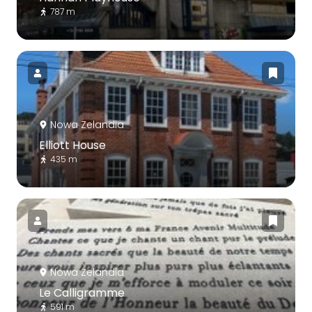
787 m
Nowa Zelandia
Elliott House
435 m
Nowa Zelandia
Le Calligramme
591 m