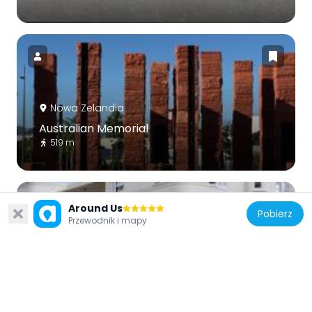
Nowa Zelandia
Australian Memorial
519 m
Around Us
Pobierz
Przewodnik i mapy
Nowa Zelandia
Belvedere
769 m