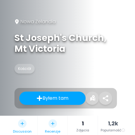
Nowa Zelandia
St Joseph's Church,
Mt Victoria
Kościół
Byłem tam
1
1,2k
Zdjęcia
Popularność
Discussion
Recenzje