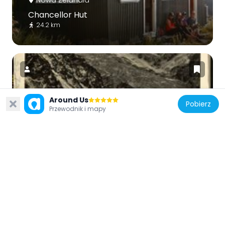
Chancellor Hut
24.2 km
Around Us
Pobierz
Nowa Zelandia
Przewodnik i mapy
Mount Silberhorn
18.7 km
Nowa Zelandia