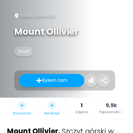
Nowa Zelandia
Mount Ollivier
Szczyt
Byłem tam
1
9,9k
Zdjęcia
Popularność
Discussion
Recenzje
Mount Ollivier
,
Szczyt górski w