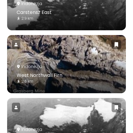
Indonezja
Carstensz East
2.9 km
Indonezja
West Northwall Firn
2.6 km
Indonezja