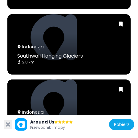
Indonezja
Southwall Hanging Glaciers
2.8 km
Indonezja
Ngga Pilimsit
Around Us
Pobierz
12 km
Przewodnik i mapy