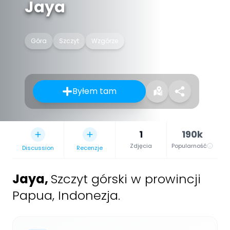
Jaya
Góra
Szczyt
Wzgórze
Byłem tam
1
190k
Zdjęcia
Popularność
Discussion
Recenzje
Jaya
,
Szczyt górski w prowincji
Papua, Indonezja.