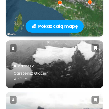
Pokaż całą mapę
Indonezja
Carstensz Glacier
2.3 km