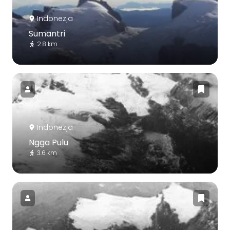
Indonezja
Sumantri
2.8 km
Indonezja
Ngga Pulu
3.6 km