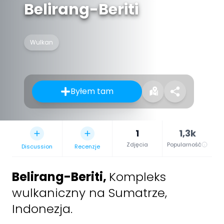
Belirang-Beriti
Wulkan
Byłem tam
1
1,3k
Zdjęcia
Popularność
Discussion
Recenzje
Belirang-Beriti
,
Kompleks
wulkaniczny na Sumatrze,
Indonezja.