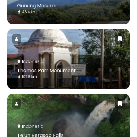
Gunung Masurai
46.4 km
Indonezja
Thomas Parr Monument
107.8 km
Indonezja
Telun Berasap Falls