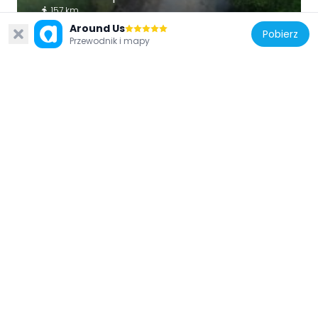
157 km
Around Us
Pobierz
Przewodnik i mapy
Indonezja
Mount Kunyit
98.6 km
Indonezja
Serasan Sekate Stadium
184.7 km