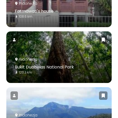
Indonezja
Fatmawati's house
108.6 km
Indonezja
Bukit Duabelas National Park
120.3 km
Indonezja