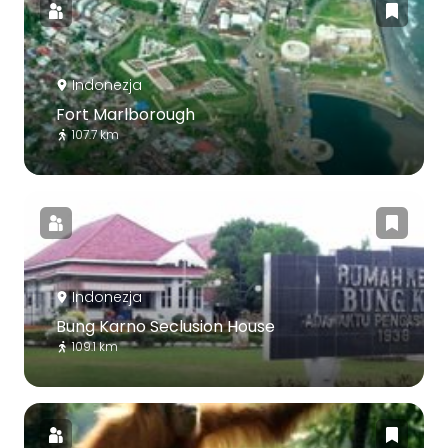
Indonezja
Fort Marlborough
107.7 km
Indonezja
Bung Karno Seclusion House
109.1 km