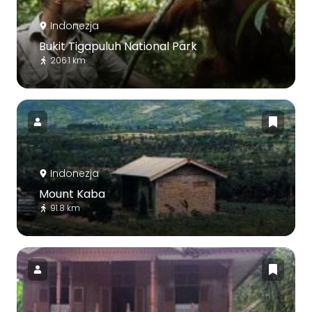
Indonezja
Bukit Tigapuluh National Park
206.1 km
Indonezja
Mount Kaba
91.8 km