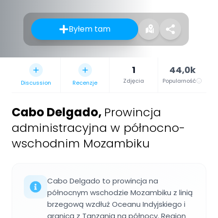
Byłem tam
1
44,0k
Zdjęcia
Popularność
Discussion
Recenzje
Cabo Delgado
,
Prowincja
administracyjna w północno-
wschodnim Mozambiku
Cabo Delgado to prowincja na
północnym wschodzie Mozambiku z linią
brzegową wzdłuż Oceanu Indyjskiego i
granicą z Tanzanią na północy. Region