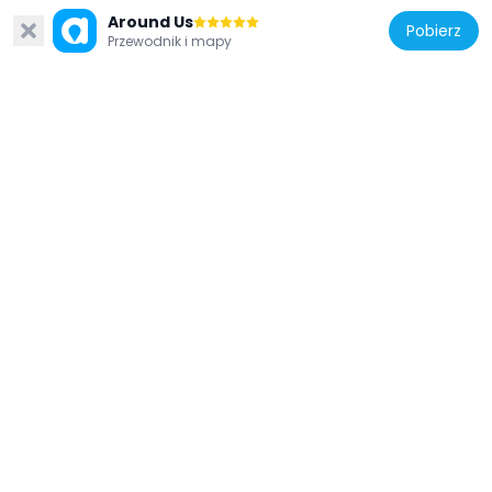
Around Us
Pobierz
Przewodnik i mapy
Mozambik
Unity Bridge
184.5 km
Mozambik
Kaplica Matki Boskiej Bastionowej na
wyspie Mozambik
287.1 km