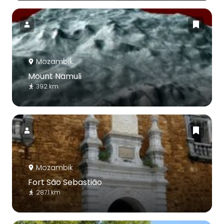
Mozambik
Mount Namuli
392 km
Mozambik
Fort São Sebastião
287.1 km