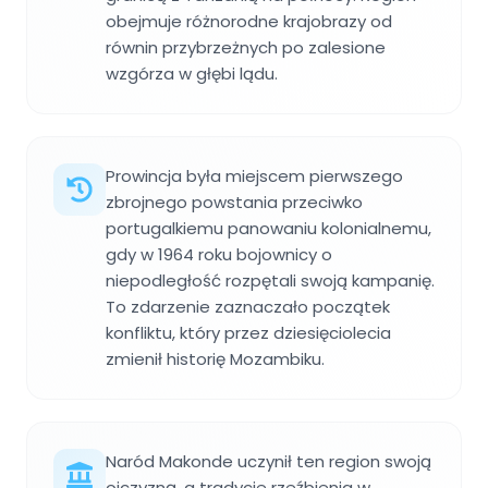
obejmuje różnorodne krajobrazy od
równin przybrzeżnych po zalesione
wzgórza w głębi lądu.
Prowincja była miejscem pierwszego
zbrojnego powstania przeciwko
portugalkiemu panowaniu kolonialnemu,
gdy w 1964 roku bojownicy o
niepodległość rozpętali swoją kampanię.
To zdarzenie zaznaczało początek
konfliktu, który przez dziesięciolecia
zmienił historię Mozambiku.
Naród Makonde uczynił ten region swoją
ojczyzną, a tradycje rzeźbienia w