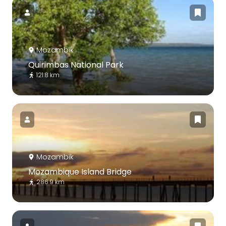
Mozambik
Quirimbas National Park
121.8 km
Mozambik
Mozambique Island Bridge
286.9 km