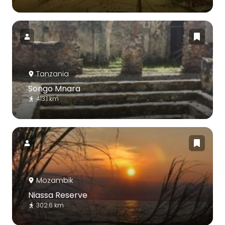
Tanzania
Songo Mnara
413.1 km
Mozambik
Niassa Reserve
302.6 km