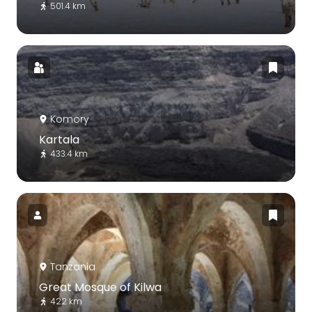
501.4 km
Komory
Kartala
433.4 km
Tanzania
Great Mosque of Kilwa
422 km