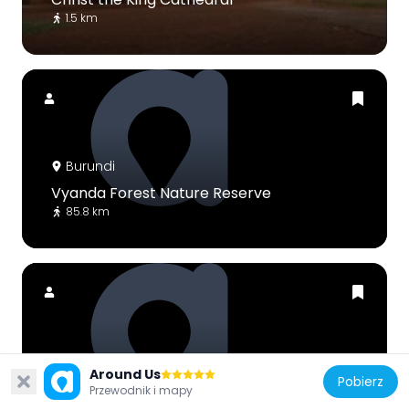
1.5 km
Burundi
Vyanda Forest Nature Reserve
85.8 km
Burundi
Around Us
Pobierz
Rumonge Nature Reserve
Przewodnik i mapy
76.3 km