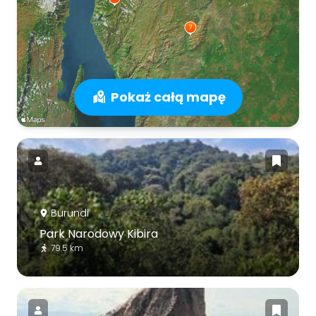
Pokaż całą mapę
Burundi
Park Narodowy Kibira
79.5 km