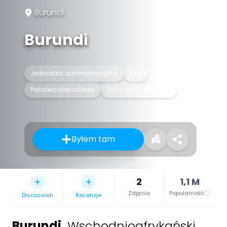
Burundi
Burundi
Jednostka administracyjna
Kraj
Państwo niepodległe
Państwo śródlądowe
Byłem tam
2
1,1 M
Zdjęcia
Popularność
Discussion
Recenzje
Burundi
,
Wschodnioafrykański