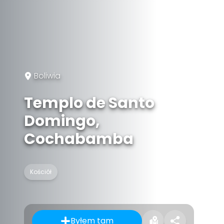
Boliwia
Templo de Santo
Domingo,
Cochabamba
Kościół
Byłem tam