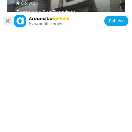
Boliwia
Templo de San Francisco
417 m
Around Us
Pobierz
Przewodnik i mapy
Boliwia
Jesuit Church
207 m
Boliwia