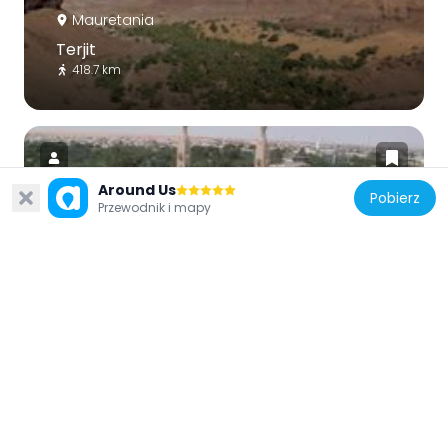
Mauretania
Terjit
418.7 km
Around Us
Pobierz
Przewodnik i mapy
Mauretania
Mosque Saudique
333.7 km
Mauretania