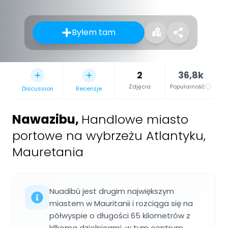
Byłem tam
2
36,8k
Zdjęcia
Popularność
Discussion
Recenzje
Nawazibu
,
Handlowe miasto
portowe na wybrzeżu Atlantyku,
Mauretania
Nuadibú jest drugim największym
miastem w Mauritanii i rozciąga się na
półwyspie o długości 65 kilometrów z
kilkoma dzielnicami, w tym centrum,