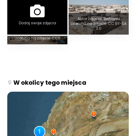
Autor zdjęcia: Bertramz
Dodaj swoje zdjęcia
Licencja na zdjęcie: CC BY-SA
Widok panoramiczny
3.0
Autor zdjęcia: Radosław Botev
Licencja na zdjęcie: CC0
W okolicy tego miejsca