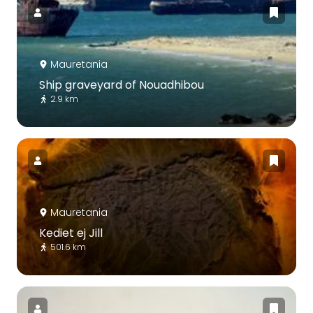
Mauretania
Ship graveyard of Nouadhibou
2.9 km
Mauretania
Kediet ej Jill
501.6 km