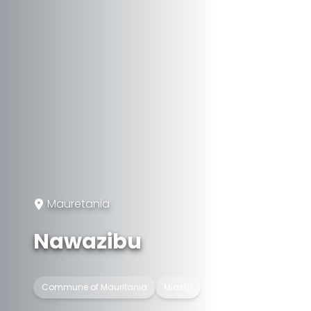
Mauretania
Nawazibu
Commune of Mauritania
Miasto