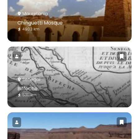
Mauretania
Chinguetti Mosque
490.3 km
Senegal
Biffeche
531.1 km