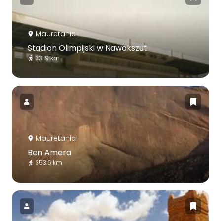
Mauretania
Stadion Olimpijski w Nawakszut
331.9 km
Mauretania
Ben Amera
353.6 km