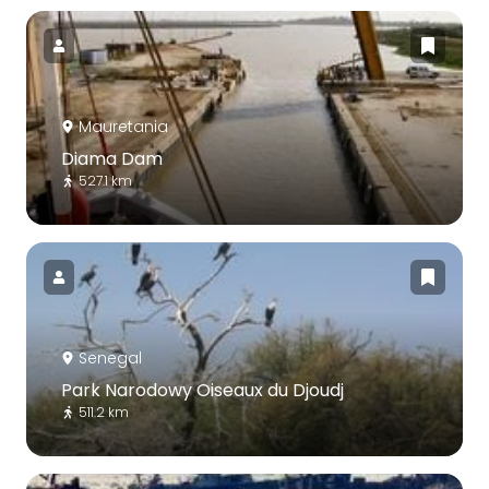
Mauretania
Diama Dam
527.1 km
Senegal
Park Narodowy Oiseaux du Djoudj
511.2 km