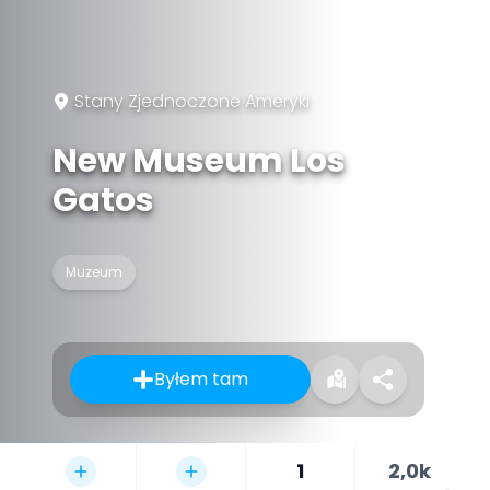
Stany Zjednoczone Ameryki
New Museum Los
Gatos
Muzeum
Byłem tam
1
2,0k