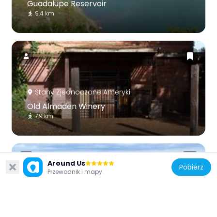
Guadalupe Reservoir
9.4 km
Stany Zjednoczone Ameryki
Old Almaden Winery
7.9 km
Around Us
Pobierz
Przewodnik i mapy
Stany Zjednoczone Ameryki
El Sereno Open Space