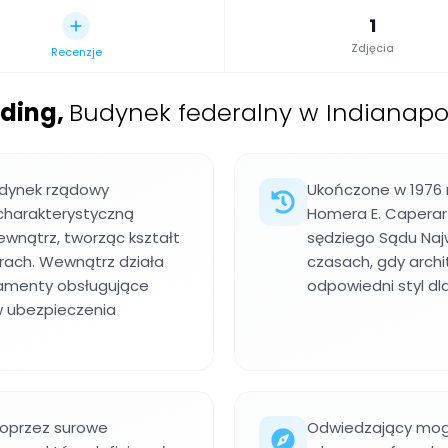
1
Zdjęcia
Recenzje
lding
,
Budynek federalny w Indianapol
udynek rządowy
Ukończone w 1976 
 charakterystyczną
Homera E. Caperar
ewnątrz, tworząc kształt
sędziego Sądu Naj
rach. Wewnątrz działa
czasach, gdy archi
rtamenty obsługujące
odpowiedni styl dl
w ubezpieczenia
poprzez surowe
Odwiedzający mog