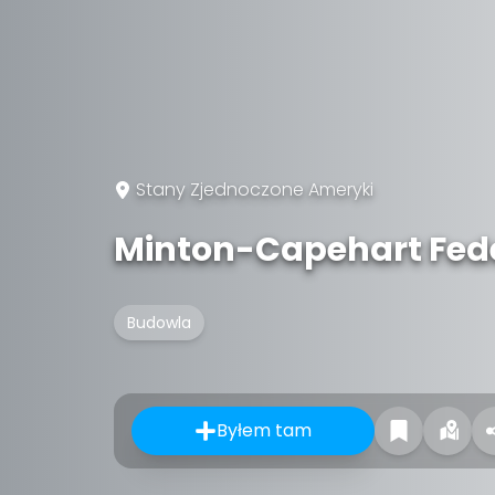
Stany Zjednoczone Ameryki
Minton-Capehart Fede
Budowla
Byłem tam