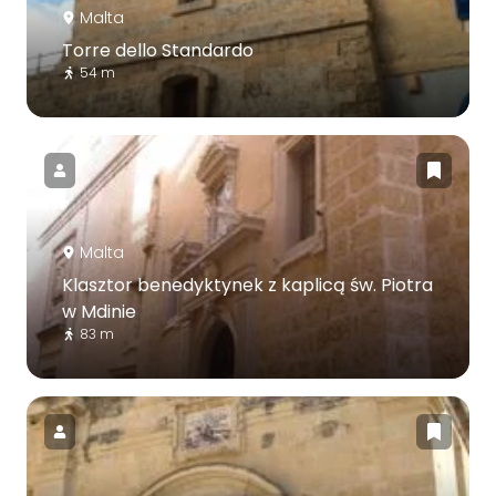
Malta
Torre dello Standardo
54 m
Malta
Klasztor benedyktynek z kaplicą św. Piotra
w Mdinie
83 m