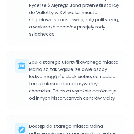
Rycerze Świętego Jana przenieśli stolicę
do Valletty w XVI wieku, miasto
stopniowo straciło swoją rolę polityczną,
a większość pałaców przejęły rody
szlacheckie.
Zaułki starego ufortyfikowanego miasta
Mdina są tak wąskie, że dwie osoby
ledwo mogą iść obok siebie, co nadaje
temu miejscu niemal prywatny
charakter. Ta cisza wyraźnie odróżnia je
od innych historycznych centrów Malty.
Dostęp do starego miasta Mdina
odbywa się pieszo, ponieważ prywatne