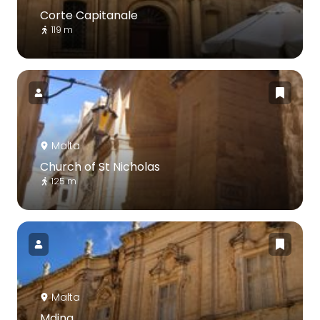
Corte Capitanale
119 m
Malta
Church of St Nicholas
125 m
Malta
Mdina