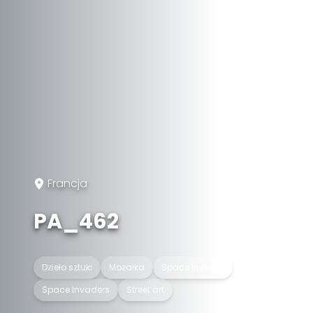
Francja
PA_462
Dzieło sztuki
Mozaika
Space Invader
Space Invaders
Street art