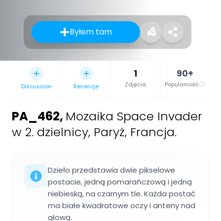
Byłem tam
1
90+
Zdjęcia
Popularność
Discussion
Recenzje
PA_462
,
Mozaika Space Invader
w 2. dzielnicy, Paryż, Francja.
Dzieło przedstawia dwie pikselowe
postacie, jedną pomarańczową i jedną
niebieską, na czarnym tle. Każda postać
ma białe kwadratowe oczy i anteny nad
głową.