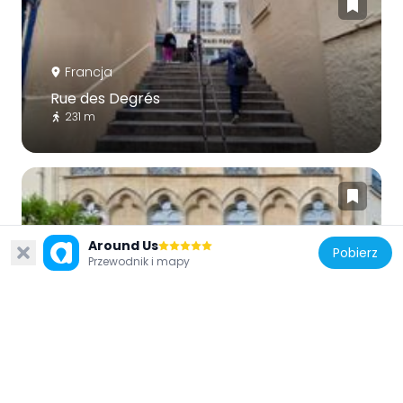
Francja
Rue des Degrés
231 m
Around Us
Pobierz
Przewodnik i mapy
Francja
2 place du Caire
90 m