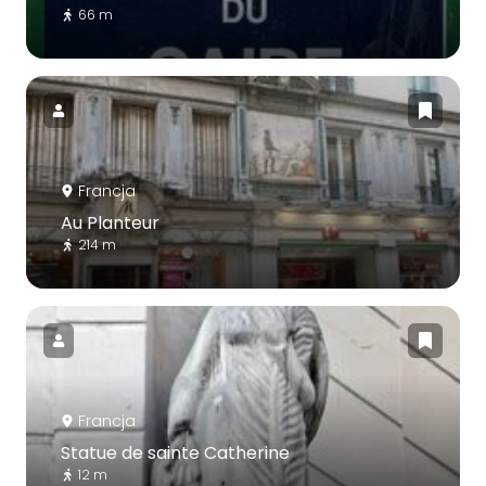
66 m
Francja
Au Planteur
214 m
Francja
Statue de sainte Catherine
12 m