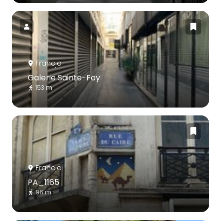
Francja
Galerie Sainte-Foy
153 m
Francja
PA_1165
96 m