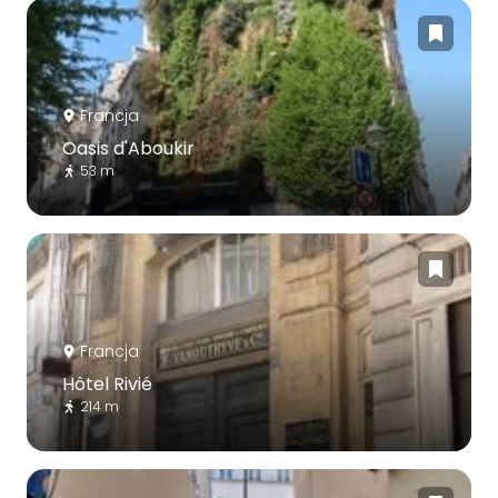
Francja
Oasis d'Aboukir
53 m
Francja
Hôtel Rivié
214 m