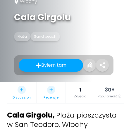
Włochy
Cala Girgolu
Plaża
Sand beach
Byłem tam
1
30+
Zdjęcia
Popularność
Discussion
Recenzje
Cala Girgolu
,
Plaża piaszczysta
w San Teodoro, Włochy