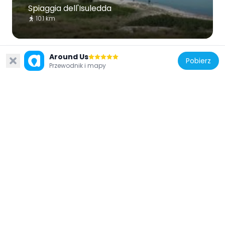
Spiaggia dell'Isuledda
10.1 km
Around Us
Pobierz
Przewodnik i mapy
Włochy
Spiaggia dell'Isola Piana
4.2 km
Włochy
Porto Ottiolu beach