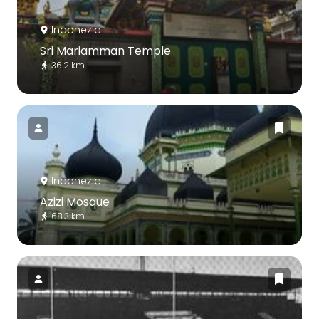
Indonezja
Sri Mariamman Temple
36.2 km
Indonezja
Azizi Mosque
68.3 km