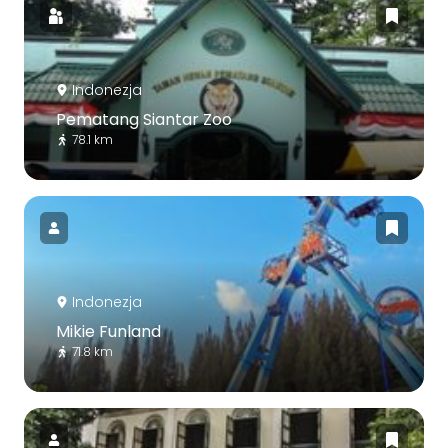
Indonezja
Pematang Siantar Zoo
78.1 km
Indonezja
Mikie Funland
71.8 km