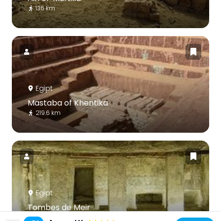
136 km
Egipt
Mastaba of Khentika
219.6 km
Egipt
Tombes de Meir
248.6 km