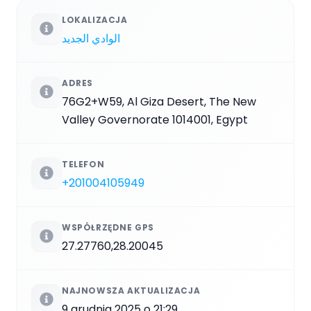
LOKALIZACJA
الوادي الجديد
ADRES
76G2+W59, Al Giza Desert, The New
Valley Governorate 1014001, Egypt
TELEFON
+201004105949
WSPÓŁRZĘDNE GPS
27.27760,28.20045
NAJNOWSZA AKTUALIZACJA
9 grudnia 2025 o 21:29