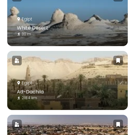
Egipt
White Desert
30 m
Egipt
Ad-Dachila
218.4 km