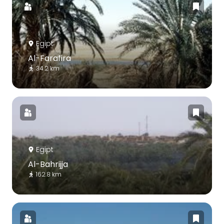
Egipt
Al-Farafira
34.2 km
Egipt
Al-Bahrijja
162.8 km