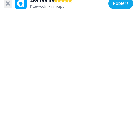
Around Us
Pobierz
Przewodnik i mapy
Egipt
Ain Amur
254.1 km
Egipt
Qila' el-Dabba
219.6 km