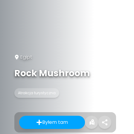
Egipt
Rock Mushroom
Atrakcja turystyczna
Byłem tam