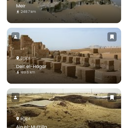
Meir
248.7 km
Egipt
Deir el-Hagar
189.6 km
Egipt
Ain el-Muftilla