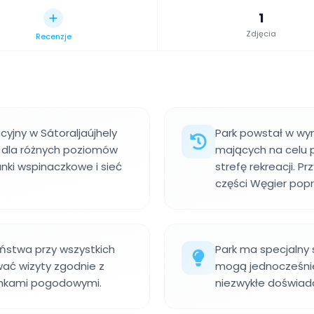
1
Zdjęcia
Recenzje
cyjny w Sátoraljaújhely
Park powstał w wy
u dla różnych poziomów
mających na celu 
anki wspinaczkowe i sieć
strefę rekreacji. P
części Węgier popr
eństwa przy wszystkich
Park ma specjalny 
wać wizyty zgodnie z
mogą jednocześnie
unkami pogodowymi.
niezwykłe doświad