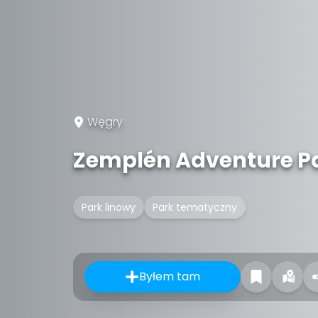
Węgry
Zemplén Adventure P
Park linowy
Park tematyczny
Byłem tam