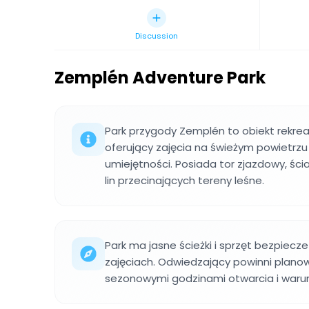
Discussion
Zemplén Adventure Park
Park przygody Zemplén to obiekt rekrea
oferujący zajęcia na świeżym powietrz
umiejętności. Posiada tor zjazdowy, ści
lin przecinających tereny leśne.
Park ma jasne ścieżki i sprzęt bezpiecz
zajęciach. Odwiedzający powinni plano
sezonowymi godzinami otwarcia i war