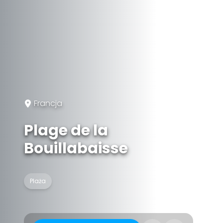
Francja
Plage de la
Bouillabaisse
Plaża