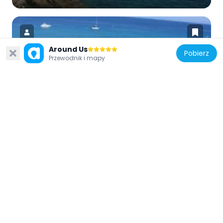
Around Us
Pobierz
Przewodnik i mapy
Francja
Plage des Douanes
6.2 km
Francja
Plage de Sylvabelle
1.3 km