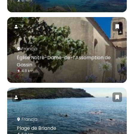
6.1 km
Francja
Église Notre-Dame-de-l’Assomption de
Gassin
4.8 km
Francja
Plage de Briande