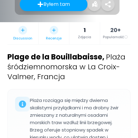
Byłem tam
1
20+
Zdjęcia
Popularność
Discussion
Recenzje
Plage de la Bouillabaisse
,
Plaża
śródziemnomorska w La Croix-
Valmer, Francja
Plaża rozciąga się między dwiema
skalistymi przylądkami i ma drobny żwir
zmieszany z naturalnymi osadami
morskich traw wzdłuż linii brzegowej.
Brzeg oferuje stopniowy spadek w
kierunku wody, co ułatwia dostęp i