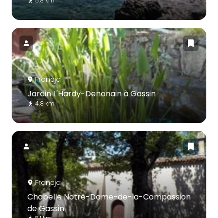
5.8 km
Francja
Jardin L'Hardy-Denonain à Gassin
4.8 km
Francja
Chapelle Notre-Dame-de-la-Compassion
de Gassin