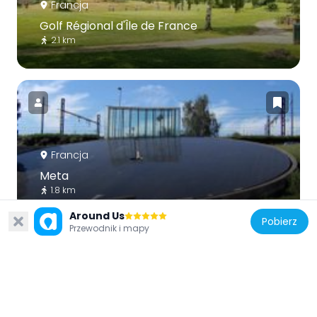
Francja
Golf Régional d'Île de France
2.1 km
Francja
Meta
1.8 km
Around Us
Pobierz
Przewodnik i mapy
Francja