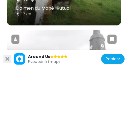
Dolmen du Mané-Rutual
3.7 km
Around Us
Pobierz
Francja
Przewodnik i mapy
Église Notre-Dame de Locmariaquer
3.5 km
Francja