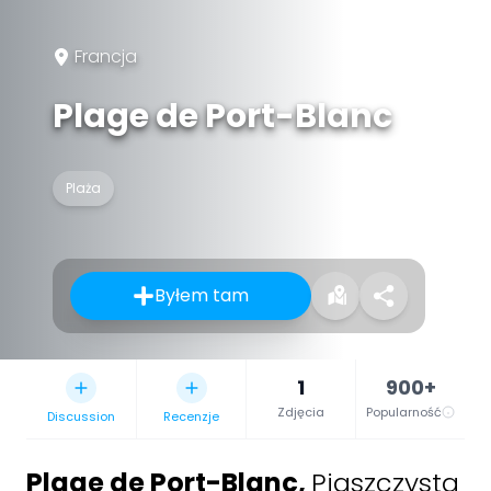
Francja
Plage de Port-Blanc
Plaża
Byłem tam
1
900+
Zdjęcia
Popularność
Discussion
Recenzje
Plage de Port-Blanc
,
Piaszczysta