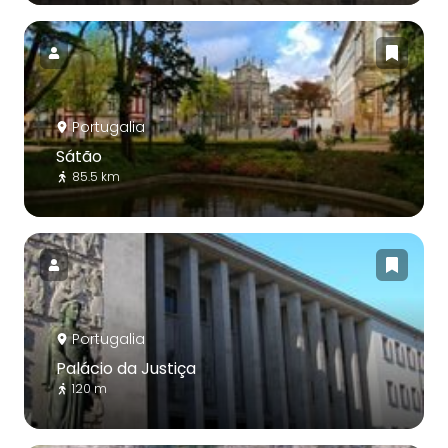
Portugalia
Sátão
85.5 km
Portugalia
Palácio da Justiça
120 m