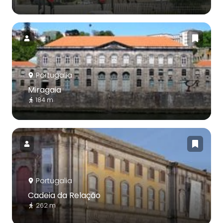
Portugalia
Miragaia
184 m
Portugalia
Cadeia da Relação
262 m