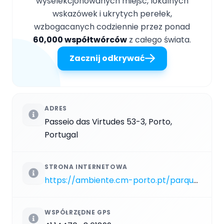
wyselekcjonowanych miejsc, lokalnych
wskazówek i ukrytych perełek,
wzbogacanych codziennie przez ponad
60,000 współtwórców
z całego świata.
Zacznij odkrywać
ADRES
Passeio das Virtudes 53-3, Porto,
Portugal
STRONA INTERNETOWA
https://ambiente.cm-porto.pt/parques-e-jardins/parque-das-virtudes
WSPÓŁRZĘDNE GPS