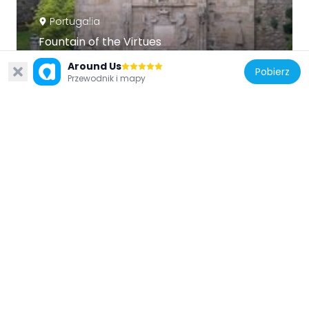
Portugalia
Fountain of the Virtues
5 m
Around Us
Pobierz
Przewodnik i mapy
Portugalia
Arquivo Distrital do Porto
194 m