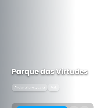
Parque das Virtudes
Atrakcja turystyczna
Park