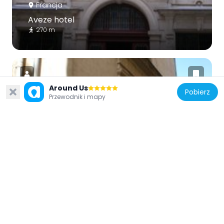
Francja
Aveze hotel
270 m
Around Us
Pobierz
Przewodnik i mapy
Francja
Saint-Mathieu Church of Montpellier
284 m
Francja