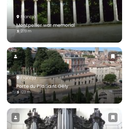
Francja
Montpellier war memorial
273 m
Francja
Porte du Pila Saint Gély
123 m