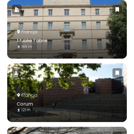
Francja
Musée Fabre
146 m
Francja
Corum
121 m