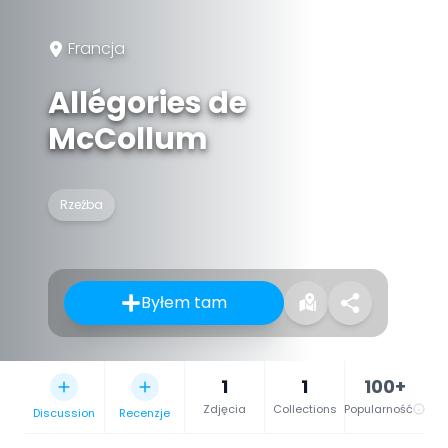
Francja
Allégories de
McCollum
Rzeźba
Byłem tam
1
1
100+
Zdjęcia
Collections
Popularność
Discussion
Recenzje