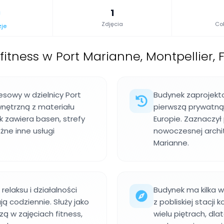
1
Zdjęcia
Col
zje
fitness w Port Marianne, Montpellier, 
sowy w dzielnicy Port
Budynek zaprojekto
nętrzną z materiału
pierwszą prywatną
 zawiera basen, strefy
Europie. Zaznaczył
óżne inne usługi
nowoczesnej archite
Marianne.
relaksu i działalności
Budynek ma kilka w
ą codziennie. Służy jako
z pobliskiej stacji
zą w zajęciach fitness,
wielu piętrach, d