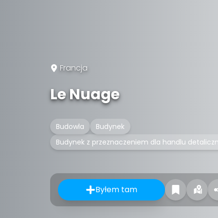
Francja
Le Nuage
Budowla
Budynek
Budynek z przeznaczeniem dla handlu detalicz
Byłem tam