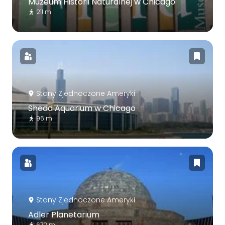
Muzeum Historii Naturalnej w Chicago
211 m
Stany Zjednoczone Ameryki
Shedd Aquarium w Chicago
96 m
Stany Zjednoczone Ameryki
Adler Planetarium
672 m