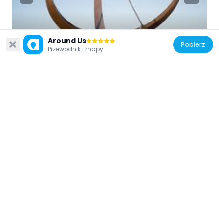
Stany Zjednoczone Ameryki
Around Us
Pobierz
Sundial
Przewodnik i mapy
613 m
Stany Zjednoczone Ameryki
Essex on the Park
963 m