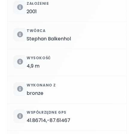
ZAŁOŻENIE
2001
TWÓRCA
Stephan Balkenhol
WYSOKOŚĆ
4,9 m
WYKONANO Z
bronze
WSPÓŁRZĘDNE GPS
41.86714,-87.61467