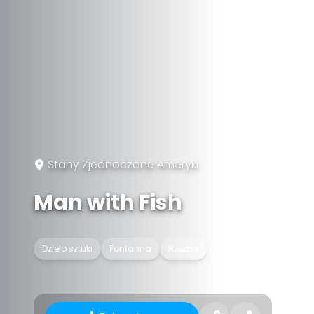
Stany Zjednoczone Ameryki
Man with Fish
Dzieło sztuki
Fontanna
Rzeźba