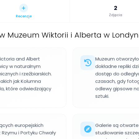
2
Zdjęcia
Recenzje
w Muzeum Wiktorii i Alberta w Londyn
ctoria and Albert
Muzeum otworzyło t
wicy w naturalnym
dokładne repliki d
icznych i rzeźbiarskich.
dostęp do odległych
akich jak Kolumna
czasach, gdy fotog
la, które odwiedzający
odlewy gipsowe na
sztuki.
ących europejskich
Galerie są otwart
Rzymu i Portyku Chwały
studiowanie szczeg