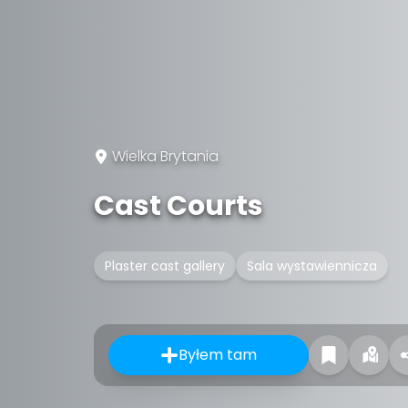
Wielka Brytania
Cast Courts
Plaster cast gallery
Sala wystawiennicza
Byłem tam