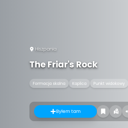
Hiszpania
The Friar's Rock
Formacja skalna
Kaplica
Punkt widokowy
Byłem tam