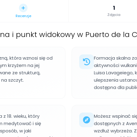
1
Zdjęcia
Recenzje
na i punkt widokowy w Puerto de la Cr
zną, która wznosi się od
Formacja skalna zo
nym krzyżem na jej
aktywności wulkani
ane ze strukturą,
Luisa Lavageiego, 
na szczyt.
ulepszenia ustanow
dostępna dla publi
 18. wieku, który
Możesz wspinać s
am medytować i się
dostępnych z Aveni
 sposób, w jaki
wzdłuż wybrzeża. Z