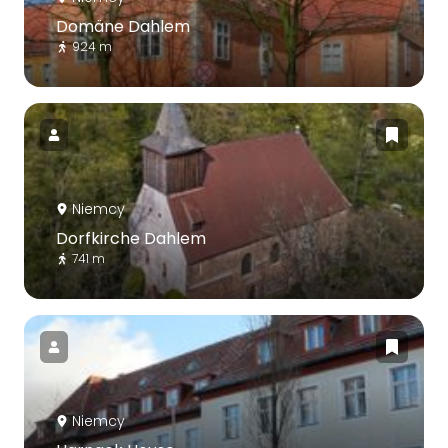
Domäne Dahlem
924 m
Niemcy
Dorfkirche Dahlem
741 m
Niemcy