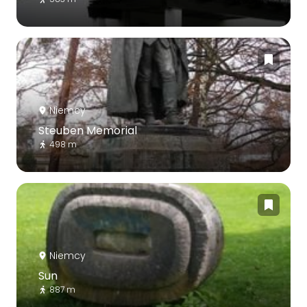
Niemcy
Steuben Memorial
498 m
Niemcy
Sun
887 m