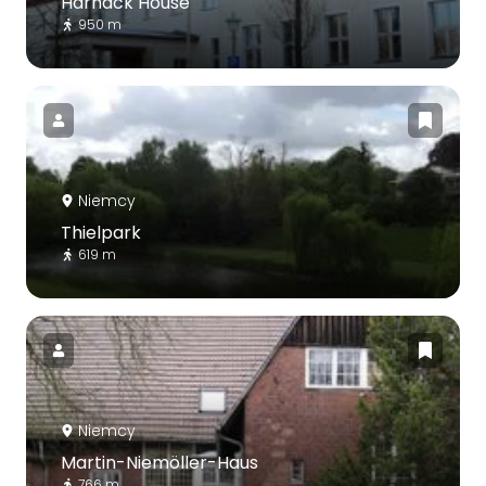
Harnack House
950 m
Niemcy
Thielpark
619 m
Niemcy
Martin-Niemöller-Haus
766 m