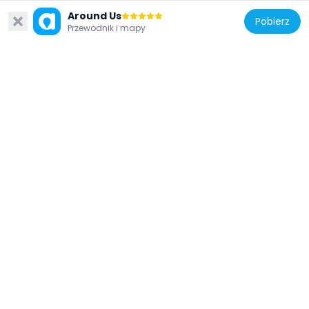
Around Us
Pobierz
Przewodnik i mapy
Niemcy
Thielstein
775 m
Niemcy
Capitol
570 m