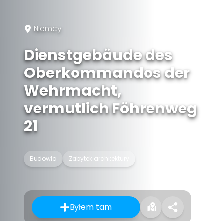
Niemcy
Dienstgebäude des
Oberkommandos der
Wehrmacht,
vermutlich Föhrenweg
21
Budowla
Zabytek architektury
Byłem tam