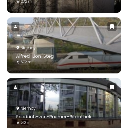
232 m
Niemcy
Alfred-Lion-Steg
672 m
Niemcy
Friedrich-von-Raumer-Bibliothek
510 m