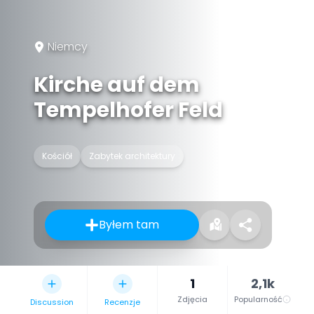
Niemcy
Kirche auf dem
Tempelhofer Feld
Kościół
Zabytek architektury
Byłem tam
1
2,1k
Zdjęcia
Popularność
Discussion
Recenzje