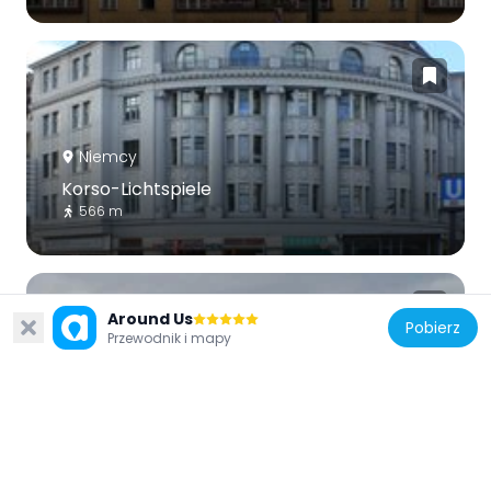
Niemcy
Korso-Lichtspiele
566 m
Around Us
Pobierz
Przewodnik i mapy
Niemcy
Monumentenbrücke
811 m