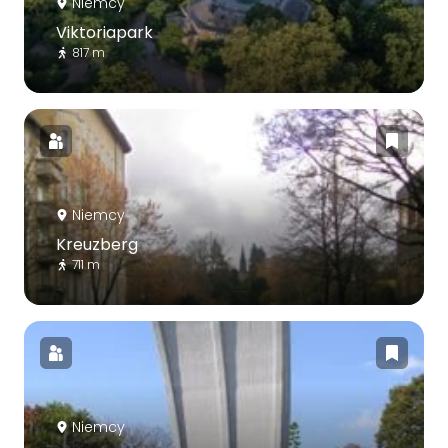
Niemcy
Viktoriapark
817 m
Niemcy
Kreuzberg
711 m
Niemcy