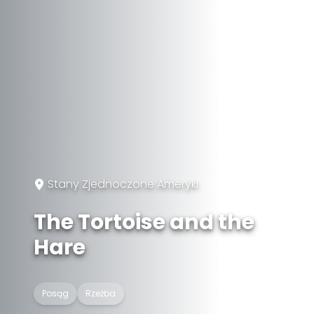
Stany Zjednoczone Ameryki
The Tortoise and the
Hare
Posąg
Rzeźba