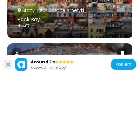
Stany Zjednoczone Ameryki
Back Bay
407 m
Around Us
Pobierz
Przewodnik i mapy
Stany Zjednoczone Ameryki
Hotel Vendome Fire Memorial
257 m