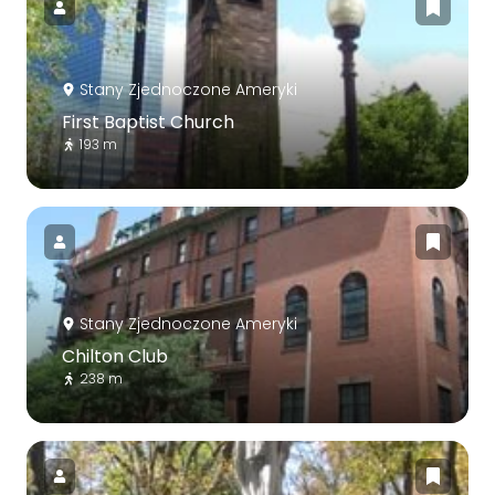
Stany Zjednoczone Ameryki
First Baptist Church
193 m
Stany Zjednoczone Ameryki
Chilton Club
238 m