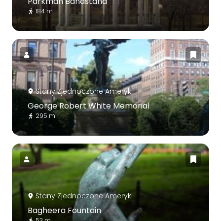
Parkman Bandstand
184 m
Stany Zjednoczone Ameryki
George Robert White Memorial
295 m
Stany Zjednoczone Ameryki
Bagheera Fountain
53 m