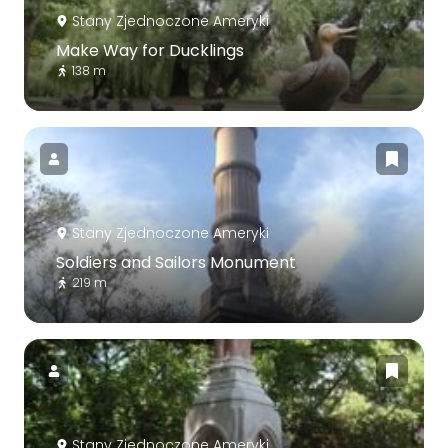
Stany Zjednoczone Ameryki
Make Way for Ducklings
138 m
Stany Zjednoczone Ameryki
Soldiers and Sailors Monument
219 m
Stany Zjednoczone Ameryki