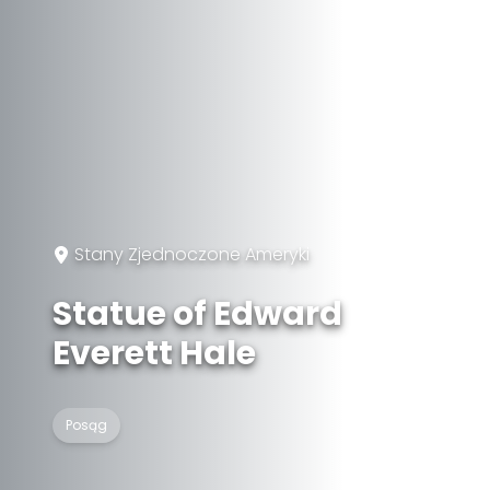
Stany Zjednoczone Ameryki
Statue of Edward
Everett Hale
Posąg