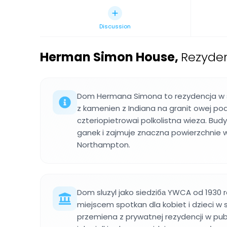
Discussion
Herman Simon House
,
Rezyden
Dom Hermana Simona to rezydencja w s
z kamenien z Indiana na granit owej po
czteriopietrowai polkolistna wieza. Bud
ganek i zajmuje znaczna powierzchnie 
Northampton.
Dom sluzyl jako siedziба YWCA od 1930 ro
miejscem spotkan dla kobiet i dzieci w 
przemiena z prywatnej rezydencji w pub