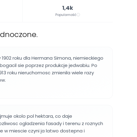
1,4k
Popularność
ednoczone.
902 roku dla Hermana Simona, niemieckiego
zbogacil sie poprzez produkcje jedwabiu. Po
913 roku nieruchomosc zmienila wiele razy
ow.
muje okolo pol hektara, co daje
liwosc ogladzenia fasady i terenu z roznych
ie w miescie czyni ja latwo dostepna i