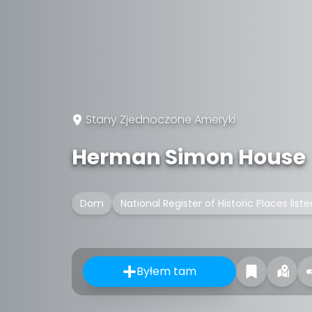
Stany Zjednoczone Ameryki
Herman Simon House
Dom
National Register of Historic Places list
Byłem tam