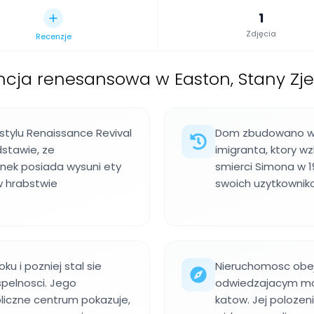
1
Zdjęcia
Recenzje
cja renesansowa w Easton, Stany Zj
tylu Renaissance Revival
Dom zbudowano w 1
dstawie, ze
imigranta, ktory w
ynek posiada wysuni ety
smierci Simona w 1
w hrabstwie
swoich uzytkownik
ku i pozniej stal sie
Nieruchomosc obej
spelnosci. Jego
odwiedzajacym moz
liczne centrum pokazuje,
katow. Jej polozen