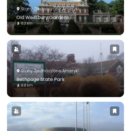
Stany Zjednoczone Ameryki
Old Westbury Gardens
6.3 km
Stany Zjednoczone Ameryki
Bethpage State Park
8.8 km