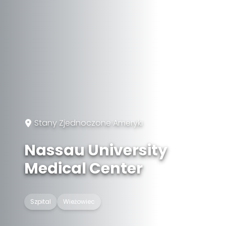
Stany Zjednoczone Ameryki
Nassau University
Medical Center
Szpital
Wieżowiec