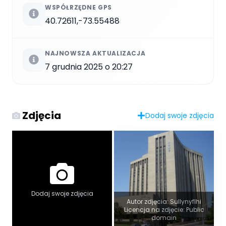
WSPÓŁRZĘDNE GPS
40.72611,-73.55488
NAJNOWSZA AKTUALIZACJA
7 grudnia 2025 o 20:27
Zdjęcia
Dodaj swoje zdjęcia
Dodaj swoje zdjęcia
Autor zdjęcia: Sullynyflhi
Licencja na zdjęcie: Public
domain