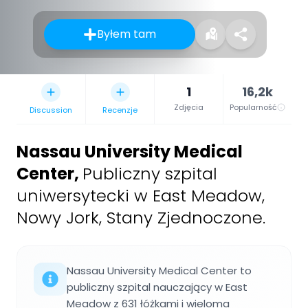
Byłem tam
1
16,2k
Zdjęcia
Popularność
Discussion
Recenzje
Nassau University Medical
Center
,
Publiczny szpital
uniwersytecki w East Meadow,
Nowy Jork, Stany Zjednoczone.
Nassau University Medical Center to
publiczny szpital nauczający w East
Meadow z 631 łóżkami i wieloma