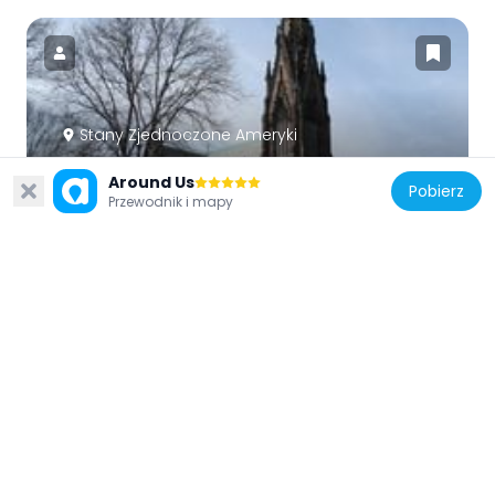
Stany Zjednoczone Ameryki
A. T. Stewart Era Buildings
Around Us
7.3 km
Pobierz
Przewodnik i mapy
Stany Zjednoczone Ameryki
Long Island Children's Museum
3.8 km