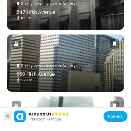
Stany Zjednoczone Ameryki
647 Fifth Avenue
160 m
Stany Zjednoczone Ameryki
660 Fifth Avenue
223 m
Around Us
Pobierz
Przewodnik i mapy
Stany Zjednoczone Ameryki