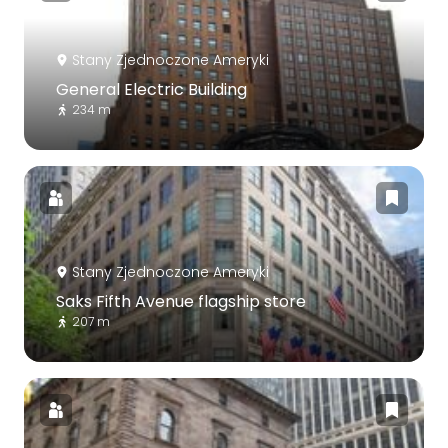
Stany Zjednoczone Ameryki
General Electric Building
234 m
Stany Zjednoczone Ameryki
Saks Fifth Avenue flagship store
207 m