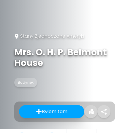
Stany Zjednoczone Ameryki
Mrs. O. H. P. Belmont
House
Budynek
Byłem tam