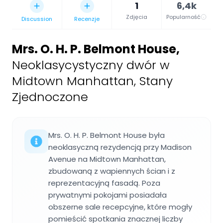
1
6,4k
Zdjęcia
Popularność
Discussion
Recenzje
Mrs. O. H. P. Belmont House
,
Neoklasycystyczny dwór w
Midtown Manhattan, Stany
Zjednoczone
Mrs. O. H. P. Belmont House była
neoklasyczną rezydencją przy Madison
Avenue na Midtown Manhattan,
zbudowaną z wapiennych ścian i z
reprezentacyjną fasadą. Poza
prywatnymi pokojami posiadała
obszerne sale recepcyjne, które mogły
pomieścić spotkania znacznej liczby