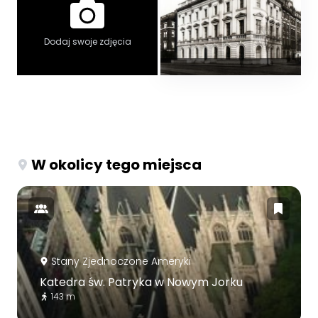
Dodaj swoje zdjęcia
W okolicy tego miejsca
Stany Zjednoczone Ameryki
Katedra św. Patryka w Nowym Jorku
143 m