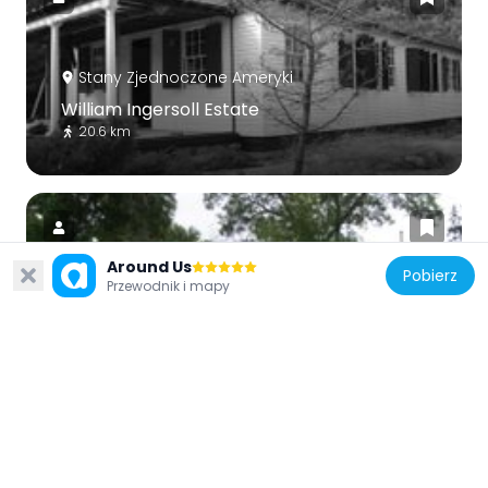
Stany Zjednoczone Ameryki
William Ingersoll Estate
20.6 km
Around Us
Pobierz
Przewodnik i mapy
Stany Zjednoczone Ameryki
Kabetogama Ranger Station District
29.4 km