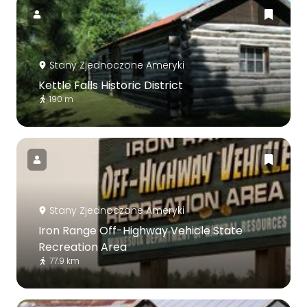
Stany Zjednoczone Ameryki
Kettle Falls Historic District
190 m
Stany Zjednoczone Ameryki
Iron Range Off-Highway Vehicle State
Recreation Area
77.9 km