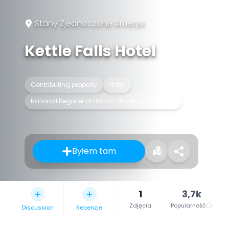
Stany Zjednoczone Ameryki
Kettle Falls Hotel
Contributing property
Hotel
National Register of Historic Places listed place
Byłem tam
1
3,7k
Zdjęcia
Popularność
Discussion
Recenzje