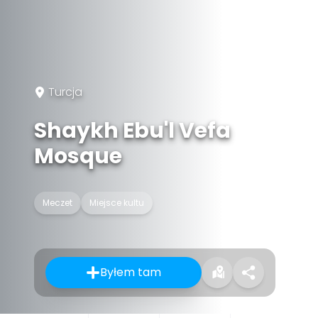
Turcja
Shaykh Ebu'l Vefa
Mosque
Meczet
Miejsce kultu
Byłem tam