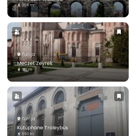
358 m
Turcja
Meczet Zeyrek
361 m
Turcja
Kütüphane Troleybüs
593 m