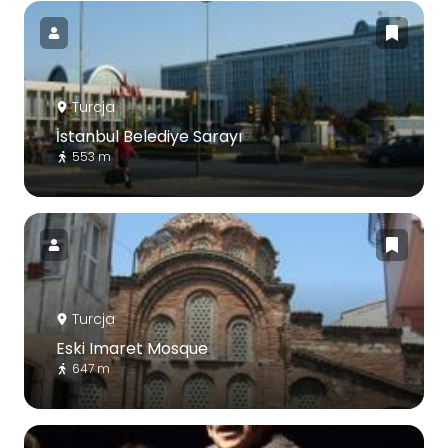
Turcja
İstanbul Belediye Sarayı
553 m
Turcja
Eski Imaret Mosque
647 m