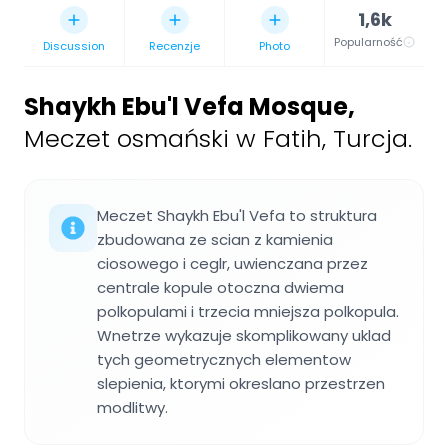
1,6k
Popularność
Discussion
Recenzje
Photo
Shaykh Ebu'l Vefa Mosque
,
Meczet osmański w Fatih, Turcja.
Meczet Shaykh Ebu'l Vefa to struktura
zbudowana ze scian z kamienia
ciosowego i ceglr, uwienczana przez
centrale kopule otoczna dwiema
polkopulami i trzecia mniejsza polkopula.
Wnetrze wykazuje skomplikowany uklad
tych geometrycznych elementow
slepienia, ktorymi okreslano przestrzen
modlitwy.