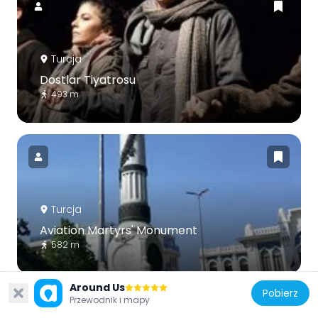
Turcja
Dostlar Tiyatrosu
493 m
Turcja
Aviation Martyrs' Monument
582 m
Around Us
Pobierz
Przewodnik i mapy