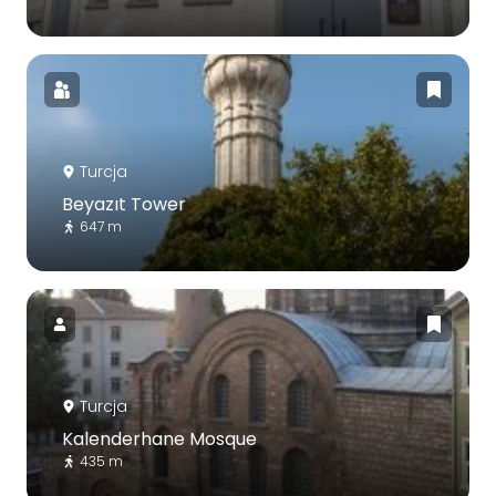
Turcja
Beyazıt Tower
647 m
Turcja
Kalenderhane Mosque
435 m