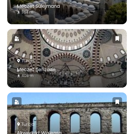
Meczet Sulejmana
364 m
Turcja
Meczet Şehzade
408 m
Turcja
Akwedukt Walensa