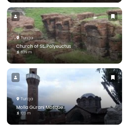
Turcja
Church of St. Polyeuctus
639 m
Turcja
Molla Gürani Mosque
100 m