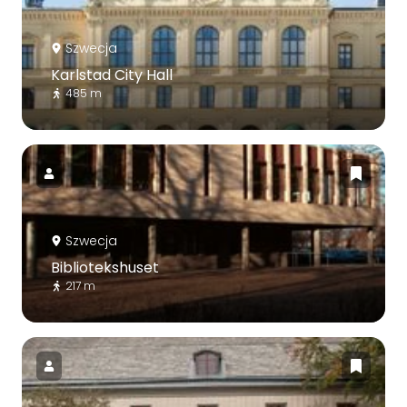
Szwecja
Karlstad City Hall
485 m
Szwecja
Bibliotekshuset
217 m