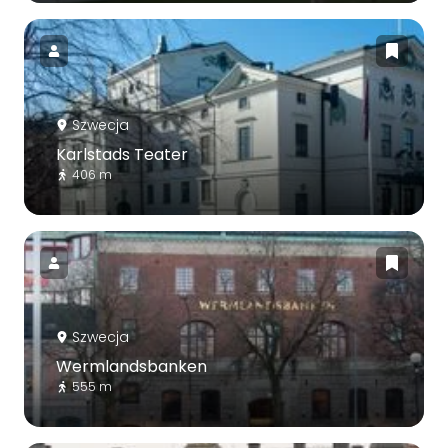
Szwecja
Karlstads Teater
406 m
Szwecja
Wermlandsbanken
555 m