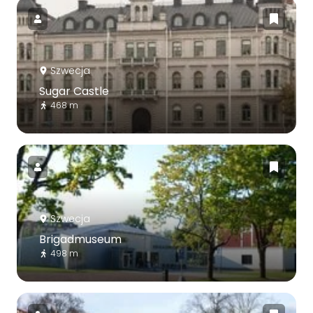
Szwecja
Sugar Castle
468 m
Szwecja
Brigadmuseum
498 m