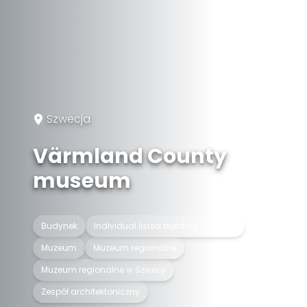
Szwecja
Värmland County
museum
Budynek
Individual listed building complex
Muzeum
Muzeum regionalne
Muzeum regionalne w Szwecji
Zespół architektoniczny