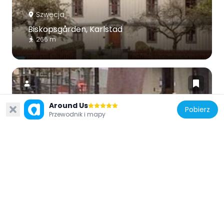
Szwecja
Biskopsgården, Karlstad
266 m
Around Us
Pobierz
Przewodnik i mapy
Szwecja
Ferlin Tap-dancing
448 m