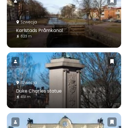
Szwecja
Karlstads Pråmkanal
623 m
Szwecja
Duke Charles statue
491 m