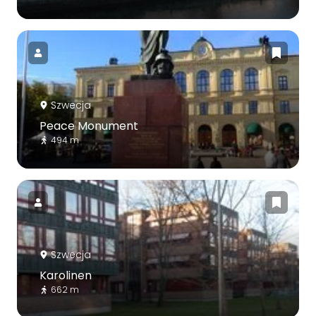
Szwecja
Peace Monument
494 m
Szwecja
Karolinen
662 m