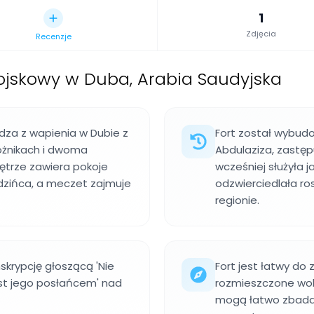
1
Zdjęcia
Recenzje
jskowy w Duba, Arabia Saudyjska
rdza z wapienia w Dubie z
Fort został wybud
ożnikach i dwoma
Abdulaziza, zastęp
ętrze zawiera pokoje
wcześniej służyła j
dzińca, a meczet zajmuje
odzwierciedlała r
regionie.
skrypcję głoszącą 'Nie
Fort jest łatwy do 
st jego posłańcem' nad
rozmieszczone wok
mogą łatwo zbadać