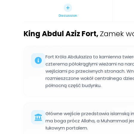
Discussion
King Abdul Aziz Fort
,
Zamek wo
Fort Króla Abdulaziza to kamienna twie
czterema półokrągłymi wieżami na nar
wejściami po przeciwnych stronach. Wn
rozmieszczone wokół centralnego dzie
północną część budynku.
Główne wejście przedstawia islamską in
ma boga prócz Allaha, a Muhammad je
łukowym portalem.