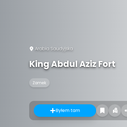
Arabia Saudyjska
King Abdul Aziz Fort
Zamek
Byłem tam