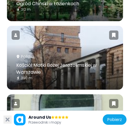
Ogród Chiński w Łazienkach
312 m
Polska
Kościół Matki Bożej Jerozolimskiej w
Warszawie
390 m
Around Us
Pobierz
Przewodnik i mapy
Polska