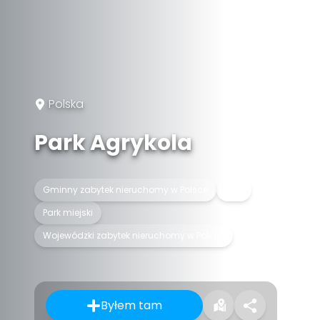
Polska
Park Agrykola
Gminny zabytek nieruchomy w Polsce
Park
Park miejski
Wojewódzki zabytek nieruchomy w Polsce
Byłem tam