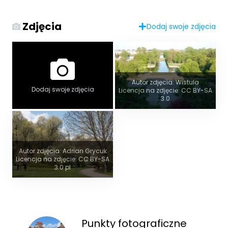
Zdjęcia
Dodaj swoje zdjęcia
Autor zdjęcia: Wistula
Dodaj swoje zdjęcia
Licencja na zdjęcie: CC BY-SA
3.0
Autor zdjęcia: Adrian Grycuk
Licencja na zdjęcie: CC BY-SA
3.0 pl
Punkty fotograficzne