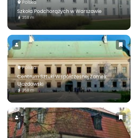
Polska
Szkoła Podchorążych w Warszawie
358 m
Polska
Centrum Sztuki Współczesnej Zamek
Ujazdowski
358 m