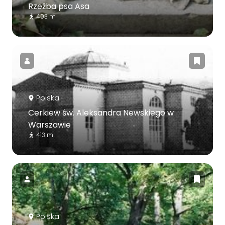
Rzeźba psa Asa
403 m
Polska
Cerkiew św. Aleksandra Newskiego w
Warszawie
413 m
Polska