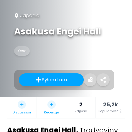
Japonia
Asakusa Engei Hall
Yose
Byłem tam
2
25,2k
Zdjęcia
Popularność
Discussion
Recenzje
Asakusa Engei Hall
,
Tradycyjny