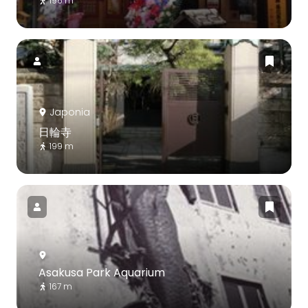
196 m
Japonia
日輪寺
199 m
Asakusa Park Aquarium
167 m