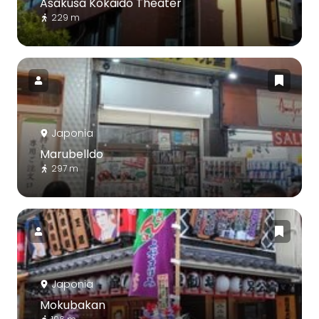
Asakusa Kokaido Theater
229 m
Japonia
Marubelldo
297 m
Japonia
Mokubakan