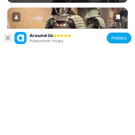
Around Us
Pobierz
Japonia
Przewodnik i mapy
SAMURAI NINJA MUSEUM TOKYO With
Experience
242 m
Japonia
Seikō-ji
329 m