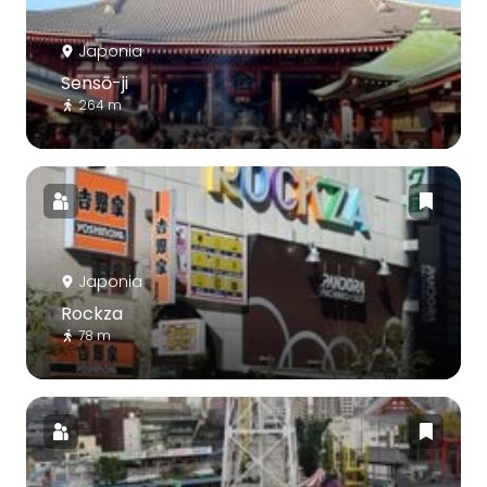
Japonia
Sensō-ji
264 m
Japonia
Rockza
78 m